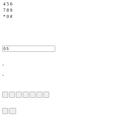
4
5
6
7
8
9
*
0
#
-
-